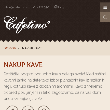
office@cafetino.si
014222950
Eng
DOMOV
NAKUP KAVE
NAKUP KAVE
Raziščite bogato ponudbo kav s celega sveta! Med našimi
kavami lahko najdete tako izbor plantažnih kav iz različnih
regij, kot tudi kave z dodanimi aromami. Kavo zmeljemo
tik pred pošiljanjem in tako zagotovimo, da na vaš dom
pride kar najbolj sveža.