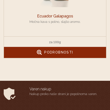
Ecuador Galapagos
Močna kava s polno, slajšo aromo.
za 100g
PODROBNOSTI
Varen nakup
Nakup preko naše strani je popolnoma varen.