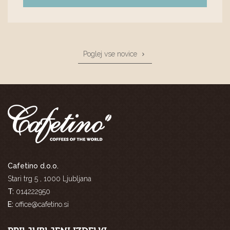
Poglej vse novice
Cafetino d.o.o.
Stari trg 5 , 1000 Ljubljana
T:
014222950
E:
office@cafetino.si