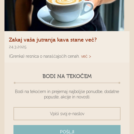
Zakaj vaša jutranja kava stane več?
24.3.2025
(Grenka) resnica o naraščajočih cenah.
več >
BODI NA TEKOČEM
Bodi na tekočem in prejemaj najboljše ponudbe, dodatne
popuste, akcije in novosti.
POŠLJI