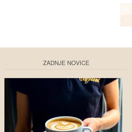
office@cafetino.si
014222950
Eng
ZADNJE NOVICE