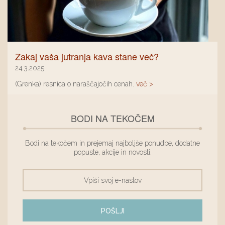
Zakaj vaša jutranja kava stane več?
24.3.2025
(Grenka) resnica o naraščajočih cenah.
več >
BODI NA TEKOČEM
Bodi na tekočem in prejemaj najboljše ponudbe, dodatne
popuste, akcije in novosti.
POŠLJI