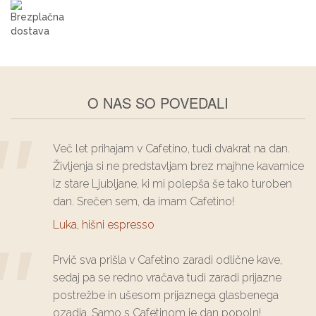
Brezplačna dostava
Pri nakupu nad 5kg vam stroške dostave krijemo
mi.
O NAS SO POVEDALI
Več let prihajam v Cafetino, tudi dvakrat na dan.
Življenja si ne predstavljam brez majhne kavarnice
iz stare Ljubljane, ki mi polepša še tako turoben
dan. Srečen sem, da imam Cafetino!
Luka, hišni espresso
Prvič sva prišla v Cafetino zaradi odlične kave,
sedaj pa se redno vračava tudi zaradi prijazne
postrežbe in ušesom prijaznega glasbenega
ozadja. Samo s Cafetinom je dan popoln!