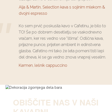
Alja & Martin, Selection kava s sojinim mlekom &
dvojni espresso
Ko sem prvič poskusila kavo v Cafetinu, je bilo to
TO! Še po dobrem desetletju se vsakodnevno
vračam, ker res vedno vse "štima". Odlična kava,
prijazne punce, prijeten ambient in edinstvena
glasba. Cafetino mi tako že leta pomeni tisti lepi
del dneva, ki se ga vedno znova vnaprej veselim.
Karmen, lešnik cappuccino
OBIŠČITE NAS V NAŠI
KAVARNI