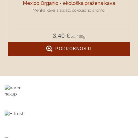
Mexico Organic - ekološka pražena kava
Mehka kava s slajšo, čokoladno aromo.
3,40 €
za 100g
PODROBNOSTI
Varen nakup
Nakup preko naše strani je popolnoma varen.
Hitrost
Naročene izdelke pošljemo najkasneje v dveh dneh
od prejema plačila.