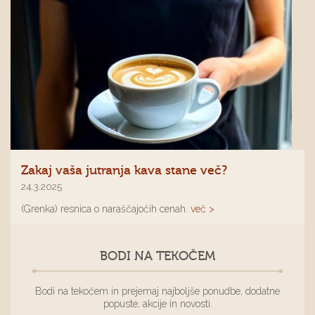
Zakaj vaša jutranja kava stane več?
24.3.2025
(Grenka) resnica o naraščajočih cenah.
več >
BODI NA TEKOČEM
Bodi na tekočem in prejemaj najboljše ponudbe, dodatne
popuste, akcije in novosti.