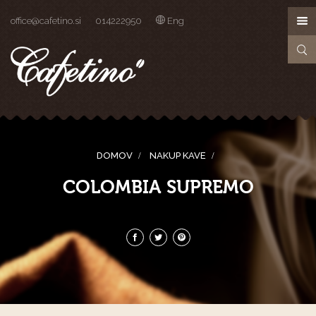
office@cafetino.si
014222950
Eng
DOMOV
NAKUP KAVE
COLOMBIA SUPREMO