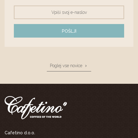
POŠLJI
Poglej vse novice
Cafetino d.o.o.