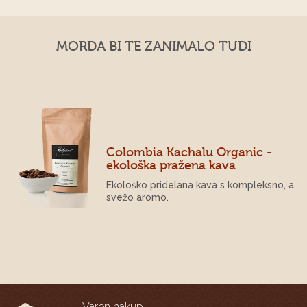
MORDA BI TE ZANIMALO TUDI
Organic -
Barahona Santo Domin
kava
TRENUTNO NI NA VOL
 s kompleksno, a
Lepo zaokrožena, sveža kav
sadno aromo.
Varen nakup