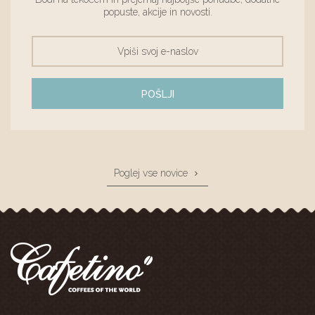
popuste, akcije in novosti.
POŠLJI
Poglej vse novice