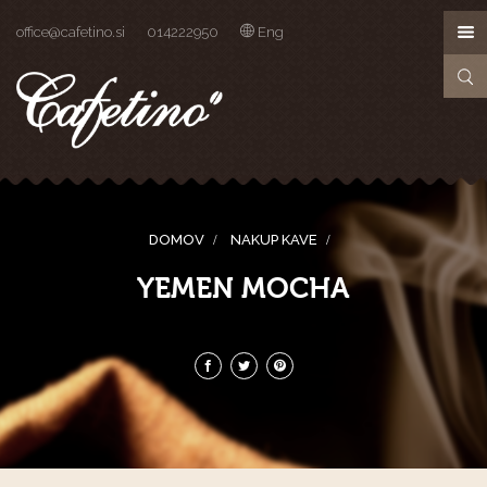
office@cafetino.si
014222950
Eng
DOMOV
NAKUP KAVE
YEMEN MOCHA