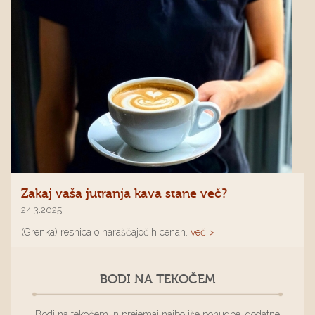
Zakaj vaša jutranja kava stane več?
24.3.2025
(Grenka) resnica o naraščajočih cenah.
več >
BODI NA TEKOČEM
Bodi na tekočem in prejemaj najboljše ponudbe, dodatne